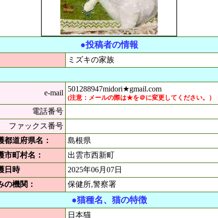
●投稿者の情報
：
ミズキの家族
501288947midori★gmail.com
e-mail
(注意：メールの際は★を＠に変更してください。）
電話番号
ファックス番号
護都道府県名：
島根県
護市町村名：
出雲市西新町
護日時
2025年06月07日
みの機関：
保健所,警察署
●猫種名、猫の特徴
日本猫