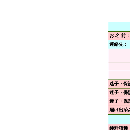
お 名 前
連絡先：
迷子・保
迷子・保
迷子・保
届け出済
純粋猫種