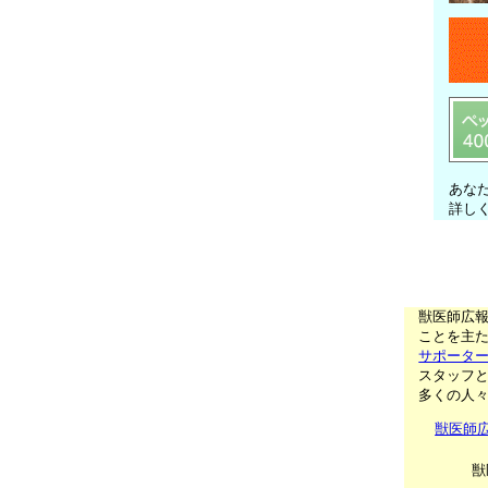
あな
詳し
獣医師広
ことを主た
サポータ
スタッフ
多くの人
獣医師
獣