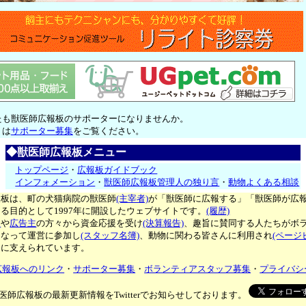
たも獣医師広報板のサポーターになりませんか。
くは
サポーター募集
をご覧ください。
◆獣医師広報板メニュー
トップページ
・
広報板ガイドブック
インフォメーション
・
獣医師広報板管理人の独り言
・
動物よくある相談
報板は、町の犬猫病院の獣医師
(主宰者)
が「獣医師に広報する」「獣医師が広
る目的として1997年に開設したウェブサイトです。
(履歴)
ー
や
広告主
の方々から資金応援を受け
(決算報告)
、趣旨に賛同する人たちがボ
となって運営に参加し
(スタッフ名簿)
、動物に関わる皆さんに利用され
(ページ
々に支えられています。
広報板へのリンク
・
サポーター募集
・
ボランティアスタッフ募集
・
プライバシ
医師広報板の最新更新情報をTwitterでお知らせしております。