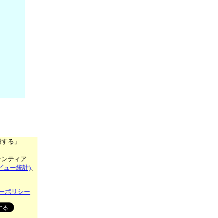
報する」
ランティア
ビュー統計)
、
ーポリシー