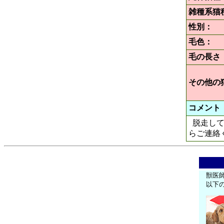
雑種系猫
性別：
毛色：
毛の長さ
その他の
コメント
脱走して
らご連絡
獣医
以下