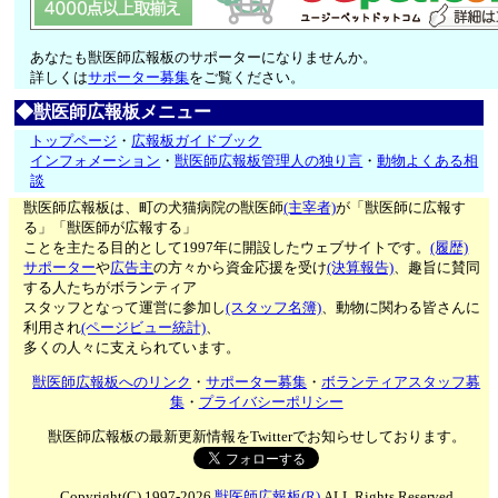
あなたも獣医師広報板のサポーターになりませんか。
詳しくは
サポーター募集
をご覧ください。
◆獣医師広報板メニュー
トップページ
・
広報板ガイドブック
インフォメーション
・
獣医師広報板管理人の独り言
・
動物よくある相
談
獣医師広報板は、町の犬猫病院の獣医師
(主宰者)
が「獣医師に広報す
る」「獣医師が広報する」
ことを主たる目的として1997年に開設したウェブサイトです。
(履歴)
サポーター
や
広告主
の方々から資金応援を受け
(決算報告)
、趣旨に賛同
する人たちがボランティア
スタッフとなって運営に参加し
(スタッフ名簿)
、動物に関わる皆さんに
利用され
(ページビュー統計)
、
多くの人々に支えられています。
獣医師広報板へのリンク
・
サポーター募集
・
ボランティアスタッフ募
集
・
プライバシーポリシー
獣医師広報板の最新更新情報をTwitterでお知らせしております。
Copyright(C) 1997-2026
獣医師広報板(R)
ALL Rights Reserved