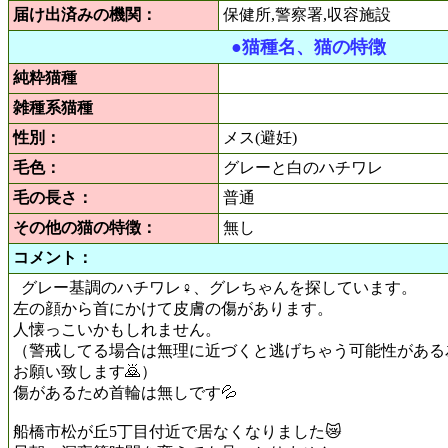
届け出済みの機関：
保健所,警察署,収容施設
●猫種名、猫の特徴
純粋猫種
雑種系猫種
性別：
メス(避妊)
毛色：
グレーと白のハチワレ
毛の長さ：
普通
その他の猫の特徴：
無し
コメント：
グレー基調のハチワレ♀、グレちゃんを探しています。
左の顔から首にかけて皮膚の傷があります。
人懐っこいかもしれません。
（警戒してる場合は無理に近づくと逃げちゃう可能性がある
お願い致します🙇）
傷があるため首輪は無しです💦
船橋市松が丘5丁目付近で居なくなりました😿