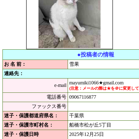
●投稿者の情報
お 名 前：
雪果
連絡先：
mayumiki1066★gmail.com
e-mail
(注意：メールの際は★を＠に変更し
電話番号
09067116877
ファックス番号
迷子・保護都道府県名：
千葉県
迷子・保護市町村名：
船橋市松が丘5丁目
迷子・保護日時
2025年12月25日