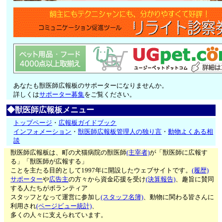
あなたも獣医師広報板のサポーターになりませんか。
詳しくは
サポーター募集
をご覧ください。
◆獣医師広報板メニュー
トップページ
・
広報板ガイドブック
インフォメーション
・
獣医師広報板管理人の独り言
・
動物よくある相
談
獣医師広報板は、町の犬猫病院の獣医師
(主宰者)
が「獣医師に広報す
る」「獣医師が広報する」
ことを主たる目的として1997年に開設したウェブサイトです。
(履歴)
サポーター
や
広告主
の方々から資金応援を受け
(決算報告)
、趣旨に賛同
する人たちがボランティア
スタッフとなって運営に参加し
(スタッフ名簿)
、動物に関わる皆さんに
利用され
(ページビュー統計)
、
多くの人々に支えられています。