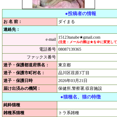
●投稿者の情報
お 名 前：
ダイまる
連絡先：
15123tanabe★gmail.com
e-mail
(注意：メールの際は★を＠に変更し
電話番号
08087139365
ファックス番号
迷子・保護都道府県名：
東京都
迷子・保護市町村名：
品川区荏原3丁目
迷子・保護日時
2026年03月21日
届け出済みの機関：
保健所,警察署,収容施設
●猫種名、猫の特徴
純粋猫種
雑種系猫種
トラ系雑種