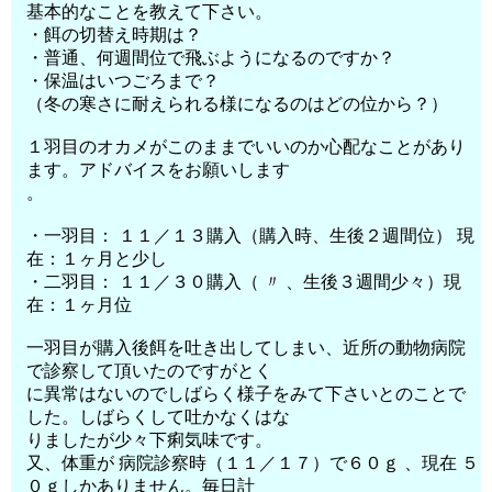
基本的なことを教えて下さい。
・餌の切替え時期は？
・普通、何週間位で飛ぶようになるのですか？
・保温はいつごろまで？
（冬の寒さに耐えられる様になるのはどの位から？）
１羽目のオカメがこのままでいいのか心配なことがあり
ます。アドバイスをお願いします
。
・一羽目： １１／１３購入（購入時、生後２週間位） 現
在：１ヶ月と少し
・二羽目： １１／３０購入（ 〃 、生後３週間少々）現
在：１ヶ月位
一羽目が購入後餌を吐き出してしまい、近所の動物病院
で診察して頂いたのですがとく
に異常はないのでしばらく様子をみて下さいとのことで
した。しばらくして吐かなくはな
りましたが少々下痢気味です。
又、体重が 病院診察時（１１／１７）で６０ｇ 、現在 ５
０ｇしかありません。毎日計