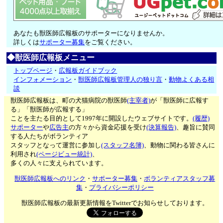
あなたも獣医師広報板のサポーターになりませんか。
詳しくは
サポーター募集
をご覧ください。
◆獣医師広報板メニュー
トップページ
・
広報板ガイドブック
インフォメーション
・
獣医師広報板管理人の独り言
・
動物よくある相
談
獣医師広報板は、町の犬猫病院の獣医師
(主宰者)
が「獣医師に広報す
る」「獣医師が広報する」
ことを主たる目的として1997年に開設したウェブサイトです。
(履歴)
サポーター
や
広告主
の方々から資金応援を受け
(決算報告)
、趣旨に賛同
する人たちがボランティア
スタッフとなって運営に参加し
(スタッフ名簿)
、動物に関わる皆さんに
利用され
(ページビュー統計)
、
多くの人々に支えられています。
獣医師広報板へのリンク
・
サポーター募集
・
ボランティアスタッフ募
集
・
プライバシーポリシー
獣医師広報板の最新更新情報をTwitterでお知らせしております。