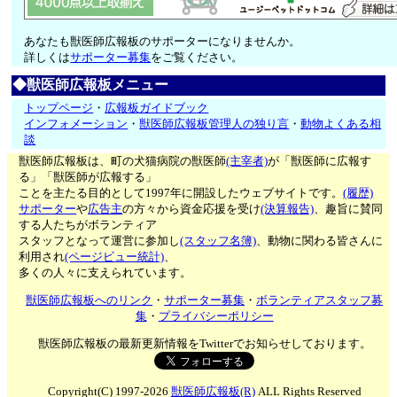
あなたも獣医師広報板のサポーターになりませんか。
詳しくは
サポーター募集
をご覧ください。
◆獣医師広報板メニュー
トップページ
・
広報板ガイドブック
インフォメーション
・
獣医師広報板管理人の独り言
・
動物よくある相
談
獣医師広報板は、町の犬猫病院の獣医師
(主宰者)
が「獣医師に広報す
る」「獣医師が広報する」
ことを主たる目的として1997年に開設したウェブサイトです。
(履歴)
サポーター
や
広告主
の方々から資金応援を受け
(決算報告)
、趣旨に賛同
する人たちがボランティア
スタッフとなって運営に参加し
(スタッフ名簿)
、動物に関わる皆さんに
利用され
(ページビュー統計)
、
多くの人々に支えられています。
獣医師広報板へのリンク
・
サポーター募集
・
ボランティアスタッフ募
集
・
プライバシーポリシー
獣医師広報板の最新更新情報をTwitterでお知らせしております。
Copyright(C) 1997-2026
獣医師広報板(R)
ALL Rights Reserved