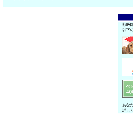
獣医
以下
あな
詳し