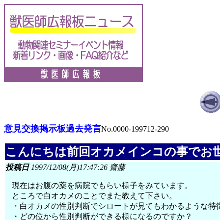
意見交換掲示板過去発言
No.0000-199712-290
こんにちは前回オカメインコの事でお
投稿日
1997/12/08(月)17:47:26 齋藤
現在はお腹の薬を病院でもらい様子をみています。
ところで白オカメのことでまた教えて下さい。
・白オカメの性別判断でシロートが見てもわかるような特
・どの位から性別判断ができる様になるのですか？