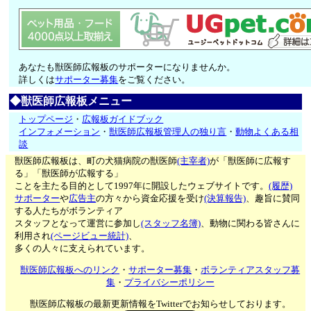
あなたも獣医師広報板のサポーターになりませんか。
詳しくは
サポーター募集
をご覧ください。
◆獣医師広報板メニュー
トップページ
・
広報板ガイドブック
インフォメーション
・
獣医師広報板管理人の独り言
・
動物よくある相
談
獣医師広報板は、町の犬猫病院の獣医師
(主宰者)
が「獣医師に広報す
る」「獣医師が広報する」
ことを主たる目的として1997年に開設したウェブサイトです。
(履歴)
サポーター
や
広告主
の方々から資金応援を受け
(決算報告)
、趣旨に賛同
する人たちがボランティア
スタッフとなって運営に参加し
(スタッフ名簿)
、動物に関わる皆さんに
利用され
(ページビュー統計)
、
多くの人々に支えられています。
獣医師広報板へのリンク
・
サポーター募集
・
ボランティアスタッフ募
集
・
プライバシーポリシー
獣医師広報板の最新更新情報をTwitterでお知らせしております。