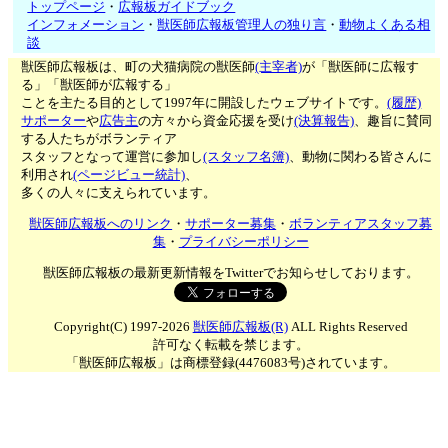
トップページ
・
広報板ガイドブック
インフォメーション
・
獣医師広報板管理人の独り言
・
動物よくある相
談
獣医師広報板は、町の犬猫病院の獣医師
(主宰者)
が「獣医師に広報す
る」「獣医師が広報する」
ことを主たる目的として1997年に開設したウェブサイトです。
(履歴)
サポーター
や
広告主
の方々から資金応援を受け
(決算報告)
、趣旨に賛同
する人たちがボランティア
スタッフとなって運営に参加し
(スタッフ名簿)
、動物に関わる皆さんに
利用され
(ページビュー統計)
、
多くの人々に支えられています。
獣医師広報板へのリンク
・
サポーター募集
・
ボランティアスタッフ募
集
・
プライバシーポリシー
獣医師広報板の最新更新情報をTwitterでお知らせしております。
Copyright(C) 1997-2026
獣医師広報板(R)
ALL Rights Reserved
許可なく転載を禁じます。
「獣医師広報板」は商標登録(4476083号)されています。