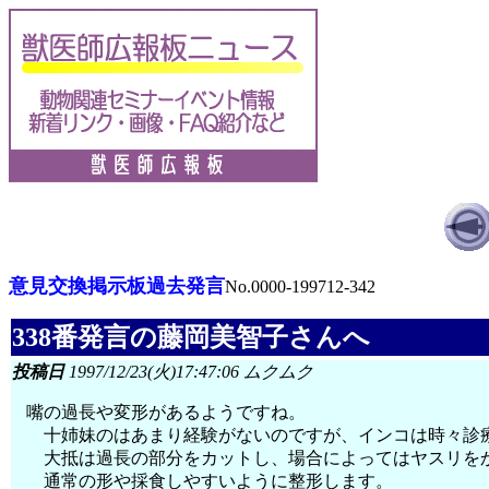
意見交換掲示板過去発言
No.0000-199712-342
338番発言の藤岡美智子さんへ
投稿日
1997/12/23(火)17:47:06 ムクムク
嘴の過長や変形があるようですね。
十姉妹のはあまり経験がないのですが、インコは時々診
大抵は過長の部分をカットし、場合によってはヤスリを
通常の形や採食しやすいように整形します。