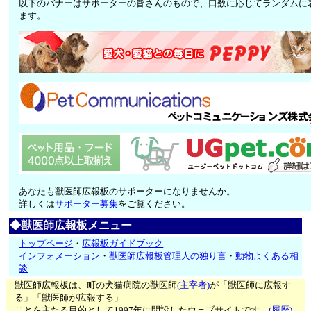
以下のバナーはサポーターの皆さんのもので、口数に応じてランダムに
ます。
あなたも獣医師広報板のサポーターになりませんか。
詳しくは
サポーター募集
をご覧ください。
◆獣医師広報板メニュー
トップページ
・
広報板ガイドブック
インフォメーション
・
獣医師広報板管理人の独り言
・
動物よくある相
談
獣医師広報板は、町の犬猫病院の獣医師
(主宰者)
が「獣医師に広報す
る」「獣医師が広報する」
ことを主たる目的として1997年に開設したウェブサイトです。
(履歴)