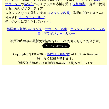
サポーター
や
広告主
の方々から資金応援を受け
(決算報告)
、趣旨に賛同
する人たちがボランティア
スタッフとなって運営に参加し
(スタッフ名簿)
、動物に関わる皆さんに
利用され
(ページビュー統計)
、
多くの人々に支えられています。
獣医師広報板へのリンク
・
サポーター募集
・
ボランティアスタッフ募
集
・
プライバシーポリシー
獣医師広報板の最新更新情報をTwitterでお知らせしております。
Copyright(C) 1997-2026
獣医師広報板(R)
ALL Rights Reserved
許可なく転載を禁じます。
「獣医師広報板」は商標登録(4476083号)されています。