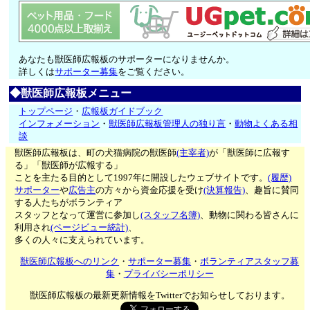
あなたも獣医師広報板のサポーターになりませんか。
詳しくは
サポーター募集
をご覧ください。
◆獣医師広報板メニュー
トップページ
・
広報板ガイドブック
インフォメーション
・
獣医師広報板管理人の独り言
・
動物よくある相
談
獣医師広報板は、町の犬猫病院の獣医師
(主宰者)
が「獣医師に広報す
る」「獣医師が広報する」
ことを主たる目的として1997年に開設したウェブサイトです。
(履歴)
サポーター
や
広告主
の方々から資金応援を受け
(決算報告)
、趣旨に賛同
する人たちがボランティア
スタッフとなって運営に参加し
(スタッフ名簿)
、動物に関わる皆さんに
利用され
(ページビュー統計)
、
多くの人々に支えられています。
獣医師広報板へのリンク
・
サポーター募集
・
ボランティアスタッフ募
集
・
プライバシーポリシー
獣医師広報板の最新更新情報をTwitterでお知らせしております。