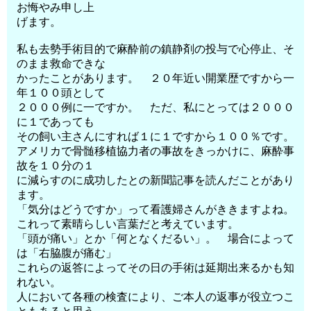
お悔やみ申し上
げます。
私も去勢手術目的で麻酔前の鎮静剤の投与で心停止、そ
のまま救命できな
かったことがあります。 ２０年近い開業歴ですから一
年１００頭として
２０００例に一ですか。 ただ、私にとっては２０００
に１であっても
その飼い主さんにすれば１に１ですから１００％です。
アメリカで骨髄移植協力者の事故をきっかけに、麻酔事
故を１０分の１
に減らすのに成功したとの新聞記事を読んだことがあり
ます。
「気分はどうですか」って看護婦さんがききますよね。
これって素晴らしい言葉だと考えています。
「頭が痛い」とか「何となくだるい」。 場合によって
は「右脇腹が痛む」
これらの返答によってその日の手術は延期出来るかも知
れない。
人において各種の検査により、ご本人の返事が役立つこ