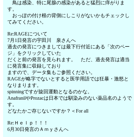
鳥は感染、特に尾腺の感染があると猛烈に痒がりま
す。
おっぽの付け根の背側にしこりがないかもチェックし
てみてください。
Re:RAGEについて
7月1日発言の宇田川 泉さんへ
過去の発言につきましては最下行付近にある「次のペー
ジ」をクリックしていた
だくと前の発言を見られます。 ただ、過去発言は適当
に発言集に収録しており
ますので、データ集もご参照ください。
RAGEが略字でないとすると医学用語では狂暴・激怒と
なりまります。
spinningですが旋回運動となるのかな。
AnafranilやProzacは日本では馴染みのない薬品名のようで
す。
どなたかご存じないですか？＜For all
Re:Ｈｅｌｐ！！！
6月30日発言のＡｍｙさんへ