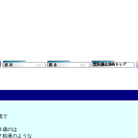
歳で
３歳のは
？粘液のような