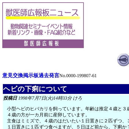
意見交換掲示板過去発言
No.0000-199807-61
ヘビの下痢について
投稿日
1998年7月7日(火)14時33分 けろ
小型ヘビのヒバカリを飼っています。年齢は推定４歳と３
４歳の方が一カ月前に産卵しています。
主食はミミズで、４歳のはだいたい１日置きに２匹ずつ、
１日置きに１匹ずつ食べますが、５日ほど前から、下痢か