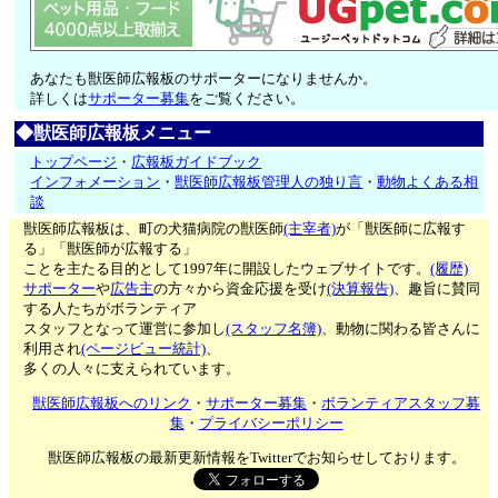
あなたも獣医師広報板のサポーターになりませんか。
詳しくは
サポーター募集
をご覧ください。
◆獣医師広報板メニュー
トップページ
・
広報板ガイドブック
インフォメーション
・
獣医師広報板管理人の独り言
・
動物よくある相
談
獣医師広報板は、町の犬猫病院の獣医師
(主宰者)
が「獣医師に広報す
る」「獣医師が広報する」
ことを主たる目的として1997年に開設したウェブサイトです。
(履歴)
サポーター
や
広告主
の方々から資金応援を受け
(決算報告)
、趣旨に賛同
する人たちがボランティア
スタッフとなって運営に参加し
(スタッフ名簿)
、動物に関わる皆さんに
利用され
(ページビュー統計)
、
多くの人々に支えられています。
獣医師広報板へのリンク
・
サポーター募集
・
ボランティアスタッフ募
集
・
プライバシーポリシー
獣医師広報板の最新更新情報をTwitterでお知らせしております。