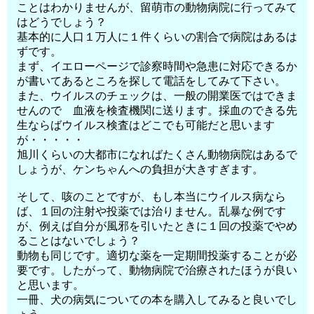
ことはわかりませんが、留萌市の動物病院に行ってみて
はどうでしょう？
基本的に人口１万人に１件くらいの割合で病院はあるは
ずです。
まず、イエローページで診察時間や急患に対応できるか
が書いてあるところを探して電話をしてみて下さい。
また、ウイルスのチェックは、一般の開業医ではできま
せんので 血液を検査機関に送ります。採血のできる先
生ならばウイルス検査はどこでも可能だと思います
が・・・・・
旭川くらいの大都市になればたくさん動物病院はあるで
しょうが、ケンちゃんへの負担が大きすぎます。
そして、咳のことですが、もし本当にウイルス病なら
ば、１回の注射や投薬では治りません。乱暴な例です
が、例えば自分が風邪を引いたときに１回の投薬でやめ
ることはないでしょう？
動物も同じです。適切な薬を一定期間投薬することが必
要です。したがって、動物病院で治療されたほうが良い
と思います。
一冊、犬の病気についての本を購入してみると良いでし