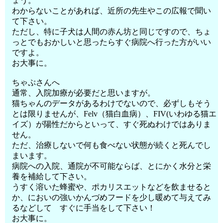
ょう。
わからないことがあれば、近所の先生やこの広報で聞い
て下さい。
ただし、特に子犬は人間の赤ん坊と同じですので、ちょ
っとでもおかしいと思ったらすぐ病院へ行った方がいい
ですよ。
お大事に。
ちゃぷさんへ
通常、入院加療が必要だと思いますが。
猫ちゃんのデータがあるわけでないので、必ずしもそう
とは限りませんが、Felv（猫白血病）、FIV(いわゆる猫エ
イズ）が陽性だからといって、すぐ死ぬわけではありま
せん。
ただ、治療しないで何も食べない状態が続くと死んでし
まいます。
病院への入院、通院が不可能ならば、とにかく水分と栄
養を補給して下さい。
うすく溶いた蜂蜜や、ポカリスエットなどを飲ませると
か、においの強いかんづめフードを少し暖めて与えてみ
るなどして すぐに手当をして下さい！
お大事に。