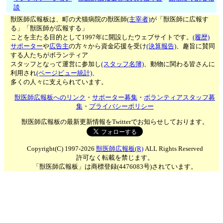
談
獣医師広報板は、町の犬猫病院の獣医師
(主宰者)
が「獣医師に広報す
る」「獣医師が広報する」
ことを主たる目的として1997年に開設したウェブサイトです。
(履歴)
サポーター
や
広告主
の方々から資金応援を受け
(決算報告)
、趣旨に賛同
する人たちがボランティア
スタッフとなって運営に参加し
(スタッフ名簿)
、動物に関わる皆さんに
利用され
(ページビュー統計)
、
多くの人々に支えられています。
獣医師広報板へのリンク
・
サポーター募集
・
ボランティアスタッフ募
集
・
プライバシーポリシー
獣医師広報板の最新更新情報をTwitterでお知らせしております。
Copyright(C) 1997-2026
獣医師広報板(R)
ALL Rights Reserved
許可なく転載を禁じます。
「獣医師広報板」は商標登録(4476083号)されています。