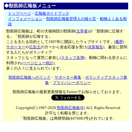
◆獣医師広報板メニュー
トップページ
・
広報板ガイドブック
インフォメーション
・
獣医師広報板管理人の独り言
・
動物よくある相
談
獣医師広報板は、町の犬猫病院の獣医師
(主宰者)
が「獣医師に広報す
る」「獣医師が広報する」
ことを主たる目的として1997年に開設したウェブサイトです。
(履歴)
サポーター
や
広告主
の方々から資金応援を受け
(決算報告)
、趣旨に賛同
する人たちがボランティア
スタッフとなって運営に参加し
(スタッフ名簿)
、動物に関わる皆さんに
利用され
(ページビュー統計)
、
多くの人々に支えられています。
獣医師広報板へのリンク
・
サポーター募集
・
ボランティアスタッフ募
集
・
プライバシーポリシー
獣医師広報板の最新更新情報をTwitterでお知らせしております。
Copyright(C) 1997-2026
獣医師広報板(R)
ALL Rights Reserved
許可なく転載を禁じます。
「獣医師広報板」は商標登録(4476083号)されています。