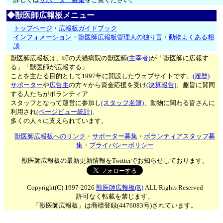
◆獣医師広報板メニュー
トップページ
・
広報板ガイドブック
インフォメーション
・
獣医師広報板管理人の独り言
・
動物よくある相
談
獣医師広報板は、町の犬猫病院の獣医師
(主宰者)
が「獣医師に広報す
る」「獣医師が広報する」
ことを主たる目的として1997年に開設したウェブサイトです。
(履歴)
サポーター
や
広告主
の方々から資金応援を受け
(決算報告)
、趣旨に賛同
する人たちがボランティア
スタッフとなって運営に参加し
(スタッフ名簿)
、動物に関わる皆さんに
利用され
(ページビュー統計)
、
多くの人々に支えられています。
獣医師広報板へのリンク
・
サポーター募集
・
ボランティアスタッフ募
集
・
プライバシーポリシー
獣医師広報板の最新更新情報をTwitterでお知らせしております。
Copyright(C) 1997-2026
獣医師広報板(R)
ALL Rights Reserved
許可なく転載を禁じます。
「獣医師広報板」は商標登録(4476083号)されています。