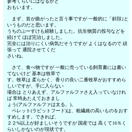
参考くらいにはなるかと
おもいます。
まず、首が曲がったと言う事ですが 一般的に「斜頚｣と
いうものだと思います。
うちのぷーすけも経験しました。抗生物質の投与などを
続けて ほぼ完治しました。
完全には治りにくい病気だそうですが よくはなるので 頑
張って 通院させてくだ
さいね。
さて、食べ物ですが 一般に売っている飼育書には書い
てないけど 基本は牧草で
す。牧草は 柔らかく、香りの良い二番牧草がおすすめら
しいですが、手に入らない
場合は とりあえず、アルファルファさえ入っていなけれ
ば 常時あたえておきまし
ょう(アルファルファは太る。)。
ペレット(ラビットフード)は、粗繊維の高いものをおす
すめします。できれば、
２２%以上が好ましいそうですが 国産では 高くて16％く
らいしかないのが現状です。