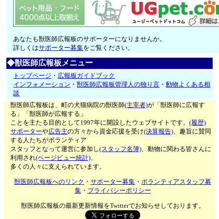
あなたも獣医師広報板のサポーターになりませんか。
詳しくは
サポーター募集
をご覧ください。
◆獣医師広報板メニュー
トップページ
・
広報板ガイドブック
インフォメーション
・
獣医師広報板管理人の独り言
・
動物よくある相
談
獣医師広報板は、町の犬猫病院の獣医師
(主宰者)
が「獣医師に広報す
る」「獣医師が広報する」
ことを主たる目的として1997年に開設したウェブサイトです。
(履歴)
サポーター
や
広告主
の方々から資金応援を受け
(決算報告)
、趣旨に賛同
する人たちがボランティア
スタッフとなって運営に参加し
(スタッフ名簿)
、動物に関わる皆さんに
利用され
(ページビュー統計)
、
多くの人々に支えられています。
獣医師広報板へのリンク
・
サポーター募集
・
ボランティアスタッフ募
集
・
プライバシーポリシー
獣医師広報板の最新更新情報をTwitterでお知らせしております。