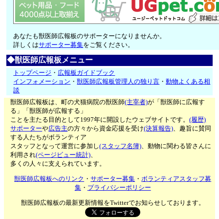
あなたも獣医師広報板のサポーターになりませんか。
詳しくは
サポーター募集
をご覧ください。
◆獣医師広報板メニュー
トップページ
・
広報板ガイドブック
インフォメーション
・
獣医師広報板管理人の独り言
・
動物よくある相
談
獣医師広報板は、町の犬猫病院の獣医師
(主宰者)
が「獣医師に広報す
る」「獣医師が広報する」
ことを主たる目的として1997年に開設したウェブサイトです。
(履歴)
サポーター
や
広告主
の方々から資金応援を受け
(決算報告)
、趣旨に賛同
する人たちがボランティア
スタッフとなって運営に参加し
(スタッフ名簿)
、動物に関わる皆さんに
利用され
(ページビュー統計)
、
多くの人々に支えられています。
獣医師広報板へのリンク
・
サポーター募集
・
ボランティアスタッフ募
集
・
プライバシーポリシー
獣医師広報板の最新更新情報をTwitterでお知らせしております。