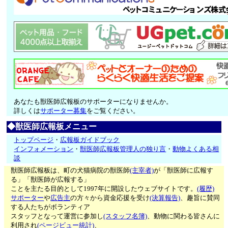
あなたも獣医師広報板のサポーターになりませんか。
詳しくは
サポーター募集
をご覧ください。
◆獣医師広報板メニュー
トップページ
・
広報板ガイドブック
インフォメーション
・
獣医師広報板管理人の独り言
・
動物よくある相
談
獣医師広報板は、町の犬猫病院の獣医師
(主宰者)
が「獣医師に広報す
る」「獣医師が広報する」
ことを主たる目的として1997年に開設したウェブサイトです。
(履歴)
サポーター
や
広告主
の方々から資金応援を受け
(決算報告)
、趣旨に賛同
する人たちがボランティア
スタッフとなって運営に参加し
(スタッフ名簿)
、動物に関わる皆さんに
利用され
(ページビュー統計)
、