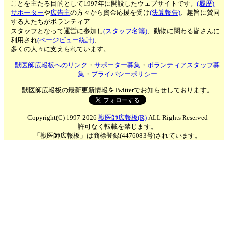
ことを主たる目的として1997年に開設したウェブサイトです。
(履歴)
サポーター
や
広告主
の方々から資金応援を受け
(決算報告)
、趣旨に賛同
する人たちがボランティア
スタッフとなって運営に参加し
(スタッフ名簿)
、動物に関わる皆さんに
利用され
(ページビュー統計)
、
多くの人々に支えられています。
獣医師広報板へのリンク
・
サポーター募集
・
ボランティアスタッフ募
集
・
プライバシーポリシー
獣医師広報板の最新更新情報をTwitterでお知らせしております。
Copyright(C) 1997-2026
獣医師広報板(R)
ALL Rights Reserved
許可なく転載を禁じます。
「獣医師広報板」は商標登録(4476083号)されています。