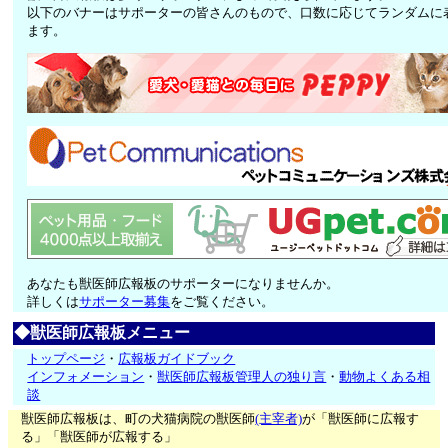
以下のバナーはサポーターの皆さんのもので、口数に応じてランダムに
ます。
あなたも獣医師広報板のサポーターになりませんか。
詳しくは
サポーター募集
をご覧ください。
◆獣医師広報板メニュー
トップページ
・
広報板ガイドブック
インフォメーション
・
獣医師広報板管理人の独り言
・
動物よくある相
談
獣医師広報板は、町の犬猫病院の獣医師
(主宰者)
が「獣医師に広報す
る」「獣医師が広報する」