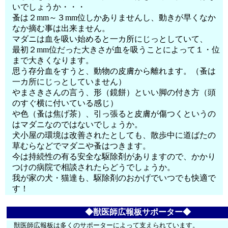
いでしょうか・・・
蚤は２mm～３mm位しかありませんし、動きが早くなか
なか摘む事は出来ません。
マダニは血を吸い始めると一カ所にじっとしていて、
最初２mm位だった大きさが血を吸うことによって１・位
まで大きくなります。
思う存分血をすうと、動物の皮膚から離れます。（蚤は
一カ所にじっとしていません）
やまさきさんの言う、形（鏡餅）といい脚の付き方（頭
のすぐ横に付いている感じ）
や色（蚤は焦げ茶）、引っ張ると皮膚が傷つくというの
はマダニなのではないでしょうか。
犬小屋の環境は改善されたとしても、散歩中に道ばたの
草むらなどでマダニや蚤はつきます。
今は持続性の有る安全な駆除剤がありますので、かかり
つけの病院で相談されたらどうでしょうか。
我が家の犬・猫達も、駆除剤のおかげでいつでも快適で
す！
◆獣医師広報板サポーター◆
獣医師広報板は多くのサポーターによって支えられています。