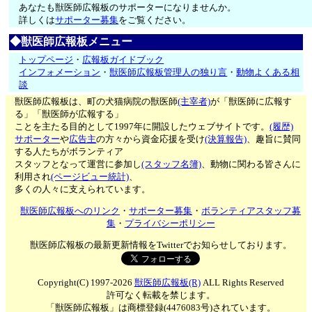
あなたも獣医師広報板のサポーターになりませんか。
詳しくは
サポーター募集
をご覧ください。
◆獣医師広報板メニュー
トップページ
・
広報板ガイドブック
インフォメーション
・
獣医師広報板管理人の独り言
・
動物よくある相
談
獣医師広報板は、町の犬猫病院の獣医師
(主宰者)
が「獣医師に広報す
る」「獣医師が広報する」
ことを主たる目的として1997年に開設したウェブサイトです。
(履歴)
サポーター
や
広告主
の方々から資金応援を受け
(決算報告)
、趣旨に賛同
する人たちがボランティア
スタッフとなって運営に参加し
(スタッフ名簿)
、動物に関わる皆さんに
利用され
(ページビュー統計)
、
多くの人々に支えられています。
獣医師広報板へのリンク
・
サポーター募集
・
ボランティアスタッフ募
集
・
プライバシーポリシー
獣医師広報板の最新更新情報をTwitterでお知らせしております。
Copyright(C) 1997-2026
獣医師広報板(R)
ALL Rights Reserved
許可なく転載を禁じます。
「獣医師広報板」は商標登録(4476083号)されています。