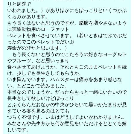
りと病院で
いわれました。）がありほかにもぽっこりといくつかふ
くらみがあります。
もう長くはないと思うのですが、脂肪を増やさないよう
に実験動物用のローファット
ペレットを食べさせています。（若いときはでぶでぶだ
ったのでこのペレットでだいぶ
寿命がのびたと思います。）
もう長くないと思うのでこたろうの好きなヨーグルト
やフルーツ、など思いっきり
食べさせてあげようか、それともこのままペレットを続
け、少しでも長生きしてもらうか、
いま悩んでいます。ハムスターは痛みをあまり感じな
い、とどこかで読みました。
本当なのでしょうか。だったらもっと一緒にいたいので
長生きして欲しいけどぼっこり
とふくらんだおなかの中央がひらいて黒いかたまりが見
えている姿を見るのはとても
つらく不憫です。いまはどうしてよいかわかりません。
みなさんや先生方から何か意見をいただけるととても嬉
しいです。