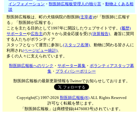
インフォメーション
・
獣医師広報板管理人の独り言
・
動物よくある相
談
獣医師広報板は、町の犬猫病院の獣医師
(主宰者)
が「獣医師に広報す
る」「獣医師が広報する」
ことを主たる目的として1997年に開設したウェブサイトです。
(履歴)
サポーター
や
広告主
の方々から資金応援を受け
(決算報告)
、趣旨に賛同
する人たちがボランティア
スタッフとなって運営に参加し
(スタッフ名簿)
、動物に関わる皆さんに
利用され
(ページビュー統計)
、
多くの人々に支えられています。
獣医師広報板へのリンク
・
サポーター募集
・
ボランティアスタッフ募
集
・
プライバシーポリシー
獣医師広報板の最新更新情報をTwitterでお知らせしております。
Copyright(C) 1997-2026
獣医師広報板(R)
ALL Rights Reserved
許可なく転載を禁じます。
「獣医師広報板」は商標登録(4476083号)されています。