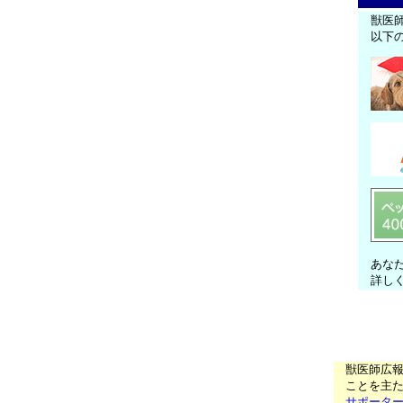
獣医
以下
あな
詳し
獣医師広
ことを主た
サポータ