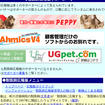
師広報板は多くのサポーターによって支えられています。
のバナーはサポーターの皆さんのもので、口数に応じてランダムに表示されて
たも獣医師広報板のサポーターになりませんか。
くは
サポーター募集
をご覧ください。
◆獣医師広報板メニュー
トップページ
・
広報板ガイドブック
インフォメーション
・
獣医師広報板管理人の独り言
・
動物よくある相談
報板は、町の犬猫病院の獣医師
(主宰者)
が「獣医師に広報する」「獣医師が広
る目的として1997年に開設したウェブサイトです。
(履歴)
ー
や
広告主
の方々から資金応援を受け
(決算報告)
、趣旨に賛同する人たちがボ