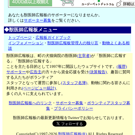
あなたも獣医師広報板のサポーターになりませんか。
詳しくは
サポーター募集
をご覧ください。
◆獣医師広報板メニュー
トップページ
・
広報板ガイドブック
インフォメーション
・
獣医師広報板管理人の独り言
・
動物よくある相
談
獣医師広報板は、町の犬猫病院の獣医師
(主宰者)
が「獣医師に広報す
る」「獣医師が広報する」
ことを主たる目的として1997年に開設したウェブサイトです。
(履歴)
サポーター
や
広告主
の方々から資金応援を受け
(決算報告)
、趣旨に賛同
する人たちがボランティア
スタッフとなって運営に参加し
(スタッフ名簿)
、動物に関わる皆さんに
利用され
(ページビュー統計)
、
多くの人々に支えられています。
獣医師広報板へのリンク
・
サポーター募集
・
ボランティアスタッフ募
集
・
プライバシーポリシー
獣医師広報板の最新更新情報をTwitterでお知らせしております。
Copyright(C) 1997-2026
獣医師広報板(R)
ALL Rights Reserved