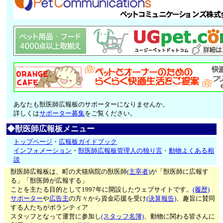
あなたも獣医師広報板のサポーターになりませんか。
詳しくは
サポーター募集
をご覧ください。
◆獣医師広報板メニュー
トップページ
・
広報板ガイドブック
インフォメーション
・
獣医師広報板管理人の独り言
・
動物よくある相
談
獣医師広報板は、町の犬猫病院の獣医師
(主宰者)
が「獣医師に広報す
る」「獣医師が広報する」
ことを主たる目的として1997年に開設したウェブサイトです。
(履歴)
サポーター
や
広告主
の方々から資金応援を受け
(決算報告)
、趣旨に賛同
する人たちがボランティア
スタッフとなって運営に参加し
(スタッフ名簿)
、動物に関わる皆さんに