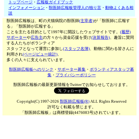
トップページ
・
広報板ガイドブック
インフォメーション
・
獣医師広報板管理人の独り言
・
動物よくある相
談
獣医師広報板は、町の犬猫病院の獣医師
(主宰者)
が「獣医師に広報す
る」「獣医師が広報する」
ことを主たる目的として1997年に開設したウェブサイトです。
(履歴)
サポーター
や
広告主
の方々から資金応援を受け
(決算報告)
、趣旨に賛同
する人たちがボランティア
スタッフとなって運営に参加し
(スタッフ名簿)
、動物に関わる皆さんに
利用され
(ページビュー統計)
、
多くの人々に支えられています。
獣医師広報板へのリンク
・
サポーター募集
・
ボランティアスタッフ募
集
・
プライバシーポリシー
獣医師広報板の最新更新情報をTwitterでお知らせしております。
Copyright(C) 1997-2026
獣医師広報板(R)
ALL Rights Reserved
許可なく転載を禁じます。
「獣医師広報板」は商標登録(4476083号)されています。