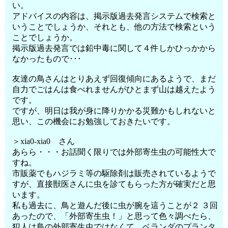
い。
アドバイスの内容は、掲示版過去発言システムで検索と
いうことでしょうか、それとも、他の方法で検索という
ことでしょうか。
掲示版過去発言では鉛中毒に関して４件しかひっかから
なかったもので･･･
友達の鳥さんはとりあえず回復傾向にあるようで、まだ
自力でごはんは食べれませんがひとまず山は越えたよう
です。
ですが、明日は我が身に降りかかる災難かもしれないと
思い、この機会にお勉強しておきたいです。
＞xia0-xia0 さん
あらら・・・お話聞く限りでは外部寄生虫の可能性大で
すね。
市販薬でもハジラミ等の駆除剤は販売されているようで
すが、直接獣医さんに虫を診てもらった方が確実だと思
います。
私も過去に、鳥と遊んだ後に虫が腕を這うことが２ ３回
あったので、「外部寄生虫！」と思って色々調べたら、
犯人は鳥の外部寄生虫ではなくて、ベランダのプランタ