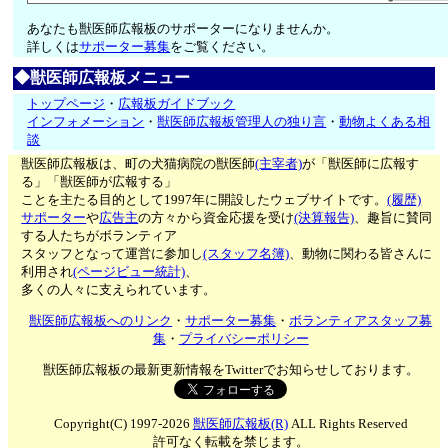
あなたも獣医師広報板のサポーターになりませんか。
詳しくは
サポーター募集
をご覧ください。
◆獣医師広報板メニュー
トップページ
・
広報板ガイドブック
インフォメーション
・
獣医師広報板管理人の独り言
・
動物よくある相
談
獣医師広報板は、町の犬猫病院の獣医師
(主宰者)
が「獣医師に広報す
る」「獣医師が広報する」
ことを主たる目的として1997年に開設したウェブサイトです。
(履歴)
サポーター
や
広告主
の方々から資金応援を受け
(決算報告)
、趣旨に賛同
する人たちがボランティア
スタッフとなって運営に参加し
(スタッフ名簿)
、動物に関わる皆さんに
利用され
(ページビュー統計)
、
多くの人々に支えられています。
獣医師広報板へのリンク
・
サポーター募集
・
ボランティアスタッフ募
集
・
プライバシーポリシー
獣医師広報板の最新更新情報をTwitterでお知らせしております。
Copyright(C) 1997-2026
獣医師広報板(R)
ALL Rights Reserved
許可なく転載を禁じます。