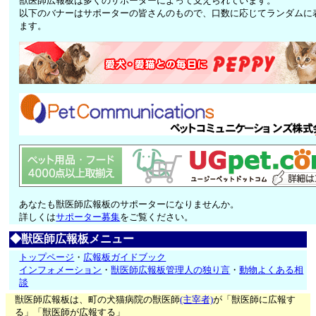
獣医師広報板は多くのサポーターによって支えられています。
以下のバナーはサポーターの皆さんのもので、口数に応じてランダムに
ます。
あなたも獣医師広報板のサポーターになりませんか。
詳しくは
サポーター募集
をご覧ください。
◆獣医師広報板メニュー
トップページ
・
広報板ガイドブック
インフォメーション
・
獣医師広報板管理人の独り言
・
動物よくある相
談
獣医師広報板は、町の犬猫病院の獣医師
(主宰者)
が「獣医師に広報す
る」「獣医師が広報する」