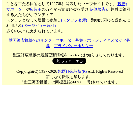
ことを主たる目的として1997年に開設したウェブサイトです。
(履歴)
サポーター
や
広告主
の方々から資金応援を受け
(決算報告)
、趣旨に賛同
する人たちがボランティア
スタッフとなって運営に参加し
(スタッフ名簿)
、動物に関わる皆さんに
利用され
(ページビュー統計)
、
多くの人々に支えられています。
獣医師広報板へのリンク
・
サポーター募集
・
ボランティアスタッフ募
集
・
プライバシーポリシー
獣医師広報板の最新更新情報をTwitterでお知らせしております。
Copyright(C) 1997-2026
獣医師広報板(R)
ALL Rights Reserved
許可なく転載を禁じます。
「獣医師広報板」は商標登録(4476083号)されています。