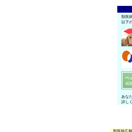
獣医
以下
あな
詳し
獣医師広