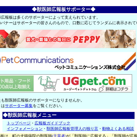
◆獣医師広報板サポーター◆
師広報板は多くのサポーターによって支えられています。
のバナーはサポーターの皆さんのもので、口数に応じてランダムに表示されて
たも獣医師広報板のサポーターになりませんか。
くは
サポーター募集
をご覧ください。
◆獣医師広報板メニュー
トップページ
・
広報板ガイドブック
インフォメーション
・
獣医師広報板管理人の独り言
・
動物よくある相談
報板は、町の犬猫病院の獣医師
(主宰者)
が「獣医師に広報する」「獣医師が広