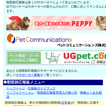
獣医師広報板は多くのサポーターによって支えられています。
以下のバナーはサポーターの皆さんのもので、口数に応じてランダムに
ます。
あなたも獣医師広報板のサポーターになりませんか。
詳しくは
サポーター募集
をご覧ください。
◆獣医師広報板メニュー
トップページ
・
広報板ガイドブック
インフォメーション
・
獣医師広報板管理人の独り言
・
動物よくある相
談
獣医師広報板は、町の犬猫病院の獣医師
(主宰者)
が「獣医師に広報す