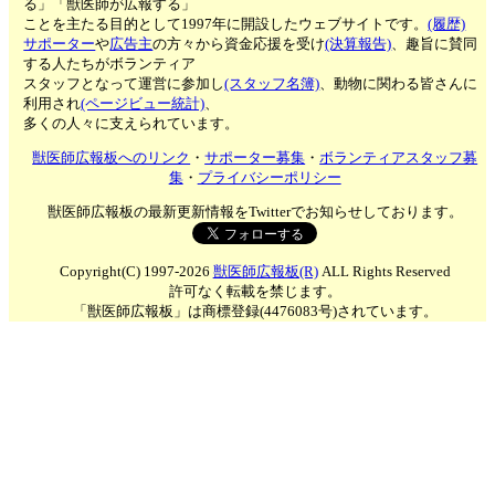
る」「獣医師が広報する」
ことを主たる目的として1997年に開設したウェブサイトです。
(履歴)
サポーター
や
広告主
の方々から資金応援を受け
(決算報告)
、趣旨に賛同
する人たちがボランティア
スタッフとなって運営に参加し
(スタッフ名簿)
、動物に関わる皆さんに
利用され
(ページビュー統計)
、
多くの人々に支えられています。
獣医師広報板へのリンク
・
サポーター募集
・
ボランティアスタッフ募
集
・
プライバシーポリシー
獣医師広報板の最新更新情報をTwitterでお知らせしております。
Copyright(C) 1997-2026
獣医師広報板(R)
ALL Rights Reserved
許可なく転載を禁じます。
「獣医師広報板」は商標登録(4476083号)されています。