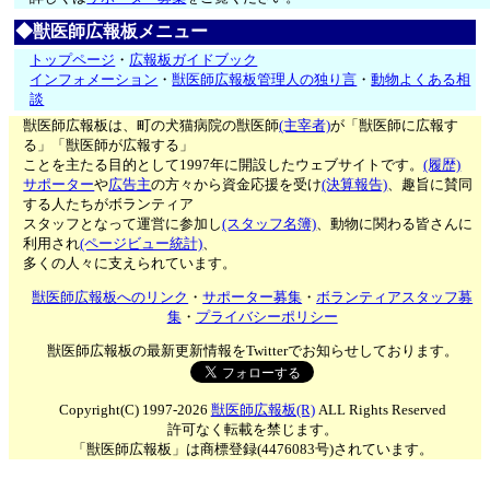
◆獣医師広報板メニュー
トップページ
・
広報板ガイドブック
インフォメーション
・
獣医師広報板管理人の独り言
・
動物よくある相
談
獣医師広報板は、町の犬猫病院の獣医師
(主宰者)
が「獣医師に広報す
る」「獣医師が広報する」
ことを主たる目的として1997年に開設したウェブサイトです。
(履歴)
サポーター
や
広告主
の方々から資金応援を受け
(決算報告)
、趣旨に賛同
する人たちがボランティア
スタッフとなって運営に参加し
(スタッフ名簿)
、動物に関わる皆さんに
利用され
(ページビュー統計)
、
多くの人々に支えられています。
獣医師広報板へのリンク
・
サポーター募集
・
ボランティアスタッフ募
集
・
プライバシーポリシー
獣医師広報板の最新更新情報をTwitterでお知らせしております。
Copyright(C) 1997-2026
獣医師広報板(R)
ALL Rights Reserved
許可なく転載を禁じます。
「獣医師広報板」は商標登録(4476083号)されています。