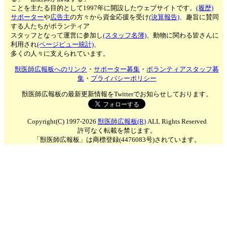
ことを主たる目的として1997年に開設したウェブサイトです。
(履歴)
サポーター
や
広告主
の方々から資金応援を受け
(決算報告)
、趣旨に賛同
する人たちがボランティア
スタッフとなって運営に参加し
(スタッフ名簿)
、動物に関わる皆さんに
利用され
(ページビュー統計)
、
多くの人々に支えられています。
獣医師広報板へのリンク
・
サポーター募集
・
ボランティアスタッフ募
集
・
プライバシーポリシー
獣医師広報板の最新更新情報をTwitterでお知らせしております。
Copyright(C) 1997-2026
獣医師広報板(R)
ALL Rights Reserved
許可なく転載を禁じます。
「獣医師広報板」は商標登録(4476083号)されています。