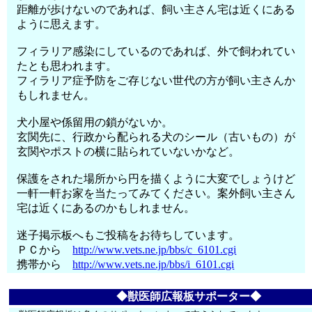
距離が歩けないのであれば、飼い主さん宅は近くにある
ように思えます。
フィラリア感染にしているのであれば、外で飼われてい
たとも思われます。
フィラリア症予防をご存じない世代の方が飼い主さんか
もしれません。
犬小屋や係留用の鎖がないか。
玄関先に、行政から配られる犬のシール（古いもの）が
玄関やポストの横に貼られていないかなど。
保護をされた場所から円を描くように大変でしょうけど
一軒一軒お家を当たってみてください。案外飼い主さん
宅は近くにあるのかもしれません。
迷子掲示板へもご投稿をお待ちしています。
ＰＣから
http://www.vets.ne.jp/bbs/c_6101.cgi
携帯から
http://www.vets.ne.jp/bbs/i_6101.cgi
◆獣医師広報板サポーター◆