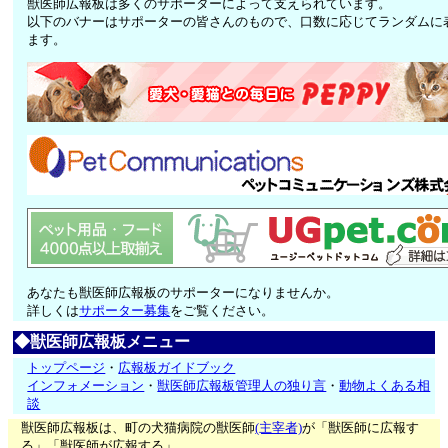
獣医師広報板は多くのサポーターによって支えられています。
以下のバナーはサポーターの皆さんのもので、口数に応じてランダムに
ます。
あなたも獣医師広報板のサポーターになりませんか。
詳しくは
サポーター募集
をご覧ください。
◆獣医師広報板メニュー
トップページ
・
広報板ガイドブック
インフォメーション
・
獣医師広報板管理人の独り言
・
動物よくある相
談
獣医師広報板は、町の犬猫病院の獣医師
(主宰者)
が「獣医師に広報す
る」「獣医師が広報する」