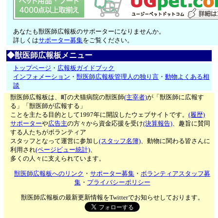
あなたも獣医師広報板のサポーターになりませんか。
詳しくは
サポーター募集
をご覧ください。
◆獣医師広報板メニュー
トップページ
・
広報板ガイドブック
インフォメーション
・
獣医師広報板管理人の独り言
・
動物よくある相
談
獣医師広報板は、町の犬猫病院の獣医師
(主宰者)
が「獣医師に広報す
る」「獣医師が広報する」
ことを主たる目的として1997年に開設したウェブサイトです。
(履歴)
サポーター
や
広告主
の方々から資金応援を受け
(決算報告)
、趣旨に賛同
する人たちがボランティア
スタッフとなって運営に参加し
(スタッフ名簿)
、動物に関わる皆さんに
利用され
(ページビュー統計)
、
多くの人々に支えられています。
獣医師広報板へのリンク
・
サポーター募集
・
ボランティアスタッフ募
集
・
プライバシーポリシー
獣医師広報板の最新更新情報をTwitterでお知らせしております。