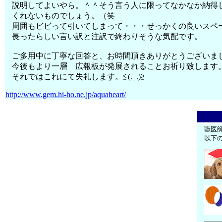
説明してよいやら。＾＾そう言う人に限ってなかなか納得
くれないものでしょう。（笑
周囲もビビって引いてしまって・・・せっかくの良いスペ
長ったらしい言い訳と注訳で終わりそうな気配です。
ご多用中に丁寧な回答と、お時間頂きありがとうございま
今後もより一層 広報板が発展されることお祈り致します
それではこれにて失礼します。≦(._.)≧
http://www.gem.hi-ho.ne.jp/aquaheart/
獣医
以下