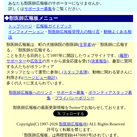
あなたも獣医師広報板のサポーターになりませんか。
詳しくは
サポーター募集
をご覧ください。
◆獣医師広報板メニュー
トップページ
・
広報板ガイドブック
インフォメーション
・
獣医師広報板管理人の独り言
・
動物よくある相
談
獣医師広報板は、町の犬猫病院の獣医師
(主宰者)
が「獣医師に広報す
る」「獣医師が広報する」
ことを主たる目的として1997年に開設したウェブサイトです。
(履歴)
サポーター
や
広告主
の方々から資金応援を受け
(決算報告)
、趣旨に賛同
する人たちがボランティア
スタッフとなって運営に参加し
(スタッフ名簿)
、動物に関わる皆さんに
利用され
(ページビュー統計)
、
多くの人々に支えられています。
獣医師広報板へのリンク
・
サポーター募集
・
ボランティアスタッフ募
集
・
プライバシーポリシー
獣医師広報板の最新更新情報をTwitterでお知らせしております。
Copyright(C) 1997-2026
獣医師広報板(R)
ALL Rights Reserved
許可なく転載を禁じます。
「獣医師広報板」は商標登録(4476083号)されています。