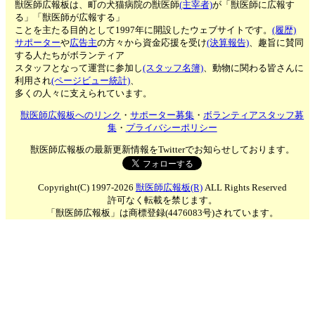
獣医師広報板は、町の犬猫病院の獣医師
(主宰者)
が「獣医師に広報す
る」「獣医師が広報する」
ことを主たる目的として1997年に開設したウェブサイトです。
(履歴)
サポーター
や
広告主
の方々から資金応援を受け
(決算報告)
、趣旨に賛同
する人たちがボランティア
スタッフとなって運営に参加し
(スタッフ名簿)
、動物に関わる皆さんに
利用され
(ページビュー統計)
、
多くの人々に支えられています。
獣医師広報板へのリンク
・
サポーター募集
・
ボランティアスタッフ募
集
・
プライバシーポリシー
獣医師広報板の最新更新情報をTwitterでお知らせしております。
Copyright(C) 1997-2026
獣医師広報板(R)
ALL Rights Reserved
許可なく転載を禁じます。
「獣医師広報板」は商標登録(4476083号)されています。