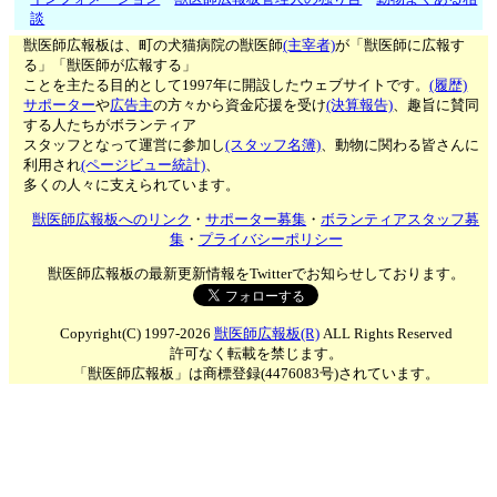
談
獣医師広報板は、町の犬猫病院の獣医師
(主宰者)
が「獣医師に広報す
る」「獣医師が広報する」
ことを主たる目的として1997年に開設したウェブサイトです。
(履歴)
サポーター
や
広告主
の方々から資金応援を受け
(決算報告)
、趣旨に賛同
する人たちがボランティア
スタッフとなって運営に参加し
(スタッフ名簿)
、動物に関わる皆さんに
利用され
(ページビュー統計)
、
多くの人々に支えられています。
獣医師広報板へのリンク
・
サポーター募集
・
ボランティアスタッフ募
集
・
プライバシーポリシー
獣医師広報板の最新更新情報をTwitterでお知らせしております。
Copyright(C) 1997-2026
獣医師広報板(R)
ALL Rights Reserved
許可なく転載を禁じます。
「獣医師広報板」は商標登録(4476083号)されています。