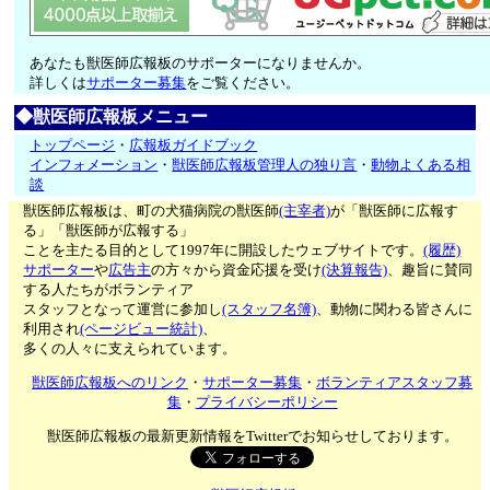
あなたも獣医師広報板のサポーターになりませんか。
詳しくは
サポーター募集
をご覧ください。
◆獣医師広報板メニュー
トップページ
・
広報板ガイドブック
インフォメーション
・
獣医師広報板管理人の独り言
・
動物よくある相
談
獣医師広報板は、町の犬猫病院の獣医師
(主宰者)
が「獣医師に広報す
る」「獣医師が広報する」
ことを主たる目的として1997年に開設したウェブサイトです。
(履歴)
サポーター
や
広告主
の方々から資金応援を受け
(決算報告)
、趣旨に賛同
する人たちがボランティア
スタッフとなって運営に参加し
(スタッフ名簿)
、動物に関わる皆さんに
利用され
(ページビュー統計)
、
多くの人々に支えられています。
獣医師広報板へのリンク
・
サポーター募集
・
ボランティアスタッフ募
集
・
プライバシーポリシー
獣医師広報板の最新更新情報をTwitterでお知らせしております。