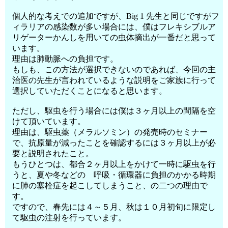
個人的な考えでの追加ですが、Big 1 先生と同じですがフ
ィラリアの感染数が多い場合には、僕はフレキシブルア
リゲーターかんしを用いての虫体摘出が一番だと思って
います。
理由は肺動脈への負担です。
もしも、この方法が選択できないのであれば、今回の主
治医の先生が言われているような説明をご家族に行って
選択していただくことになると思います。
ただし、駆虫を行う場合には僕は３ヶ月以上の間隔を空
けて頂いています。
理由は、駆虫薬（メラルソミン）の発売時のセミナー
で、抗原量が減ったことを確認するには３ヶ月以上が必
要と説明されたこと。
もうひとつは、都合２ヶ月以上をかけて一時に駆虫を行
うと、夏や冬などの 呼吸・循環器に負担のかかる時期
に肺の塞栓症を起こしてしまうこと、の二つの理由で
す。
ですので、春先には４～５月、秋は１０月初旬に限定し
て駆虫の注射を行っています。