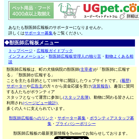
あなたも獣医師広報板のサポーターになりませんか。
詳しくは
サポーター募集
をご覧ください。
◆獣医師広報板メニュー
トップページ
・
広報板ガイドブック
インフォメーション
・
獣医師広報板管理人の独り言
・
動物よくある相
談
獣医師広報板は、町の犬猫病院の獣医師
(主宰者)
が「獣医師に広報す
る」「獣医師が広報する」
ことを主たる目的として1997年に開設したウェブサイトです。
(履歴)
サポーター
や
広告主
の方々から資金応援を受け
(決算報告)
、趣旨に賛同
する人たちがボランティア
スタッフとなって運営に参加し
(スタッフ名簿)
、動物に関わる皆さんに
利用され
(ページビュー統計)
、
多くの人々に支えられています。
獣医師広報板へのリンク
・
サポーター募集
・
ボランティアスタッフ募
集
・
プライバシーポリシー
獣医師広報板の最新更新情報をTwitterでお知らせしております。