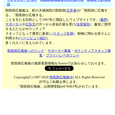
談
獣医師広報板は、町の犬猫病院の獣医師
(主宰者)
が「獣医師に広報す
る」「獣医師が広報する」
ことを主たる目的として1997年に開設したウェブサイトです。
(履歴)
サポーター
や
広告主
の方々から資金応援を受け
(決算報告)
、趣旨に賛同
する人たちがボランティア
スタッフとなって運営に参加し
(スタッフ名簿)
、動物に関わる皆さんに
利用され
(ページビュー統計)
、
多くの人々に支えられています。
獣医師広報板へのリンク
・
サポーター募集
・
ボランティアスタッフ募
集
・
プライバシーポリシー
獣医師広報板の最新更新情報をTwitterでお知らせしております。
Copyright(C) 1997-2026
獣医師広報板(R)
ALL Rights Reserved
許可なく転載を禁じます。
「獣医師広報板」は商標登録(4476083号)されています。