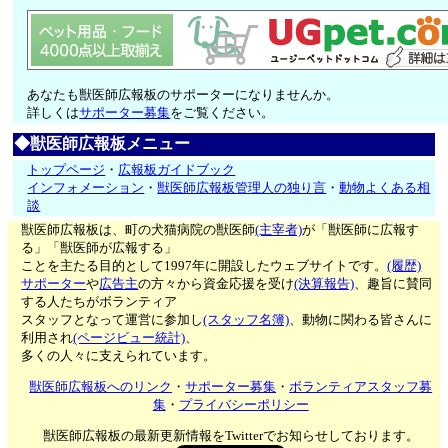
あなたも獣医師広報板のサポーターになりませんか。
詳しくは
サポーター募集
をご覧ください。
◆獣医師広報板メニュー
トップページ
・
広報板ガイドブック
インフォメーション
・
獣医師広報板管理人の独り言
・
動物よくある相
談
獣医師広報板は、町の犬猫病院の獣医師
(主宰者)
が「獣医師に広報す
る」「獣医師が広報する」
ことを主たる目的として1997年に開設したウェブサイトです。
(履歴)
サポーター
や
広告主
の方々から資金応援を受け
(決算報告)
、趣旨に賛同
する人たちがボランティア
スタッフとなって運営に参加し
(スタッフ名簿)
、動物に関わる皆さんに
利用され
(ページビュー統計)
、
多くの人々に支えられています。
獣医師広報板へのリンク
・
サポーター募集
・
ボランティアスタッフ募
集
・
プライバシーポリシー
獣医師広報板の最新更新情報をTwitterでお知らせしております。