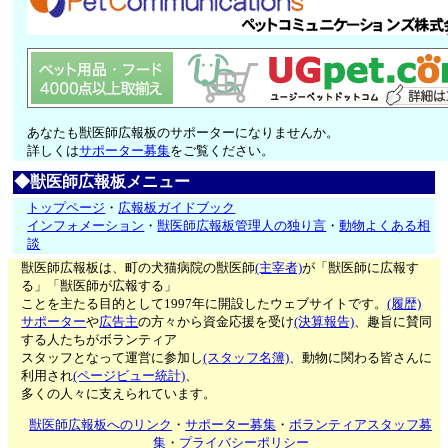
あなたも獣医師広報板のサポーターになりませんか。
詳しくは
サポーター募集
をご覧ください。
◆獣医師広報板メニュー
トップページ
・
広報板ガイドブック
インフォメーション
・
獣医師広報板管理人の独り言
・
動物よくある相
談
獣医師広報板は、町の犬猫病院の獣医師
(主宰者)
が「獣医師に広報す
る」「獣医師が広報する」
ことを主たる目的として1997年に開設したウェブサイトです。
(履歴)
サポーター
や
広告主
の方々から資金応援を受け
(決算報告)
、趣旨に賛同
する人たちがボランティア
スタッフとなって運営に参加し
(スタッフ名簿)
、動物に関わる皆さんに
利用され
(ページビュー統計)
、
多くの人々に支えられています。
獣医師広報板へのリンク
・
サポーター募集
・
ボランティアスタッフ募
集
・
プライバシーポリシー