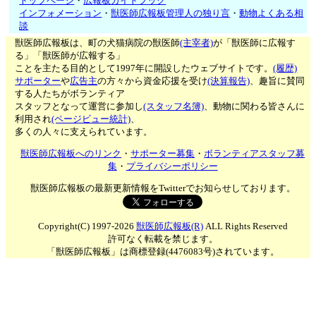
トップページ
・
広報板ガイドブック
インフォメーション
・
獣医師広報板管理人の独り言
・
動物よくある相
談
獣医師広報板は、町の犬猫病院の獣医師
(主宰者)
が「獣医師に広報す
る」「獣医師が広報する」
ことを主たる目的として1997年に開設したウェブサイトです。
(履歴)
サポーター
や
広告主
の方々から資金応援を受け
(決算報告)
、趣旨に賛同
する人たちがボランティア
スタッフとなって運営に参加し
(スタッフ名簿)
、動物に関わる皆さんに
利用され
(ページビュー統計)
、
多くの人々に支えられています。
獣医師広報板へのリンク
・
サポーター募集
・
ボランティアスタッフ募
集
・
プライバシーポリシー
獣医師広報板の最新更新情報をTwitterでお知らせしております。
Copyright(C) 1997-2026
獣医師広報板(R)
ALL Rights Reserved
許可なく転載を禁じます。
「獣医師広報板」は商標登録(4476083号)されています。