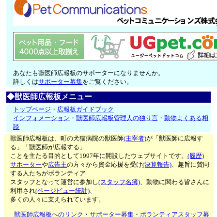
あなたも獣医師広報板のサポーターになりませんか。
詳しくは
サポーター募集
をご覧ください。
◆獣医師広報板メニュー
トップページ
・
広報板ガイドブック
インフォメーション
・
獣医師広報板管理人の独り言
・
動物よくある相
談
獣医師広報板は、町の犬猫病院の獣医師
(主宰者)
が「獣医師に広報す
る」「獣医師が広報する」
ことを主たる目的として1997年に開設したウェブサイトです。
(履歴)
サポーター
や
広告主
の方々から資金応援を受け
(決算報告)
、趣旨に賛同
する人たちがボランティア
スタッフとなって運営に参加し
(スタッフ名簿)
、動物に関わる皆さんに
利用され
(ページビュー統計)
、
多くの人々に支えられています。
獣医師広報板へのリンク
・
サポーター募集
・
ボランティアスタッフ募