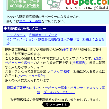
あなたも獣医師広報板のサポーターになりませんか。
詳しくは
サポーター募集
をご覧ください。
◆獣医師広報板メニュー
トップページ
・
広報板ガイドブック
インフォメーション
・
獣医師広報板管理人の独り言
・
動物よくある相
談
獣医師広報板は、町の犬猫病院の獣医師
(主宰者)
が「獣医師に広報す
る」「獣医師が広報する」
ことを主たる目的として1997年に開設したウェブサイトです。
(履歴)
サポーター
や
広告主
の方々から資金応援を受け
(決算報告)
、趣旨に賛同
する人たちがボランティア
スタッフとなって運営に参加し
(スタッフ名簿)
、動物に関わる皆さんに
利用され
(ページビュー統計)
、
多くの人々に支えられています。
獣医師広報板へのリンク
・
サポーター募集
・
ボランティアスタッフ募
集
・
プライバシーポリシー
獣医師広報板の最新更新情報をTwitterでお知らせしております。