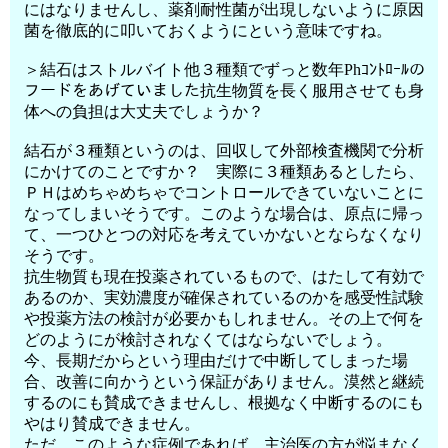
にはなりませんし、薬剤耐性菌が出現しないように原因
菌を徹底的に叩いておくようにという意味ですね。
＞結石はストルバイト他３種類でずっと数年Phｺﾝﾄﾛｰﾙの
フードをあげていました抗生物質を長く服用させても身
体への負担は大丈夫でしょうか？
結石が３種類というのは、回収して外部検査機関で分析
にかけてのことですか？ 実際に３種類あるとしたら、
ＰＨはめちゃめちゃでコントロールできていないことに
なってしまいそうです。このような場合は、原点に帰っ
て、一つひとつの対応を考えていかないとならなくなり
そうです。
抗生物質も現在投薬されているもので、はたして有効で
あるのか、実効濃度が確保されているのかを感受性試験
や投薬方法の検討が必要かもしれません。その上で何を
どのようにが検討されなくてはならないでしょう。
今、長期だからという理由だけで中断してしまった場
合、改善に向かうという保証がありません。漠然と継続
するのにも賛成できませんし、根拠なく中断するのにも
やはり賛成できません。
ただ、このような症例であれば、主治医の方が悩まなく