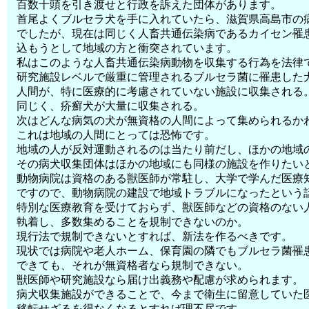
百数十頭を引き渡せと行政を訴えた団体があります。
首尾よくブルセラ犬を手に入れていたら、滋賀県高島市の
でしたが、現在は同じく人畜共通伝染病であるカイセン罹患
込もうとして地域の方と衝突されています。
私はこのような人畜共通伝染病動物を収集する行為を法律
研究施設レベルで厳重に管理されるブルセラ菌に罹患した
人間が、特に医療的に考慮されていない施設に収集される
同じく、疥癬犬が大量に収集される。
次はどんな病気の犬が無資格の人間によって集められるか
これは地域の人間にとっては恐怖です。
地域の人が反対運動されるのは当たり前だし、ほかの地域
その病犬収集団体はほかの地域にも同様の施設を作りたい
動物病院は資格のある獣医師が常駐し、大学で学んだ医療
ですので、動物病院の建設で地域トラブルになったという
特別な医療教育を受けておらず、獣医師などの資格のない
執着し、多数集めることを規制できないのか。
現行法で規制できないとすれば、新法を作るべきです。
現状では病院や老人ホーム、保育園の隣でもブルセラ菌罹
できても、それが無資格者なら規制できない。
獣医師や研究施設なら届け出義務や配慮が求められます。
病犬収集施設ができることで、今まで衛生に留意していた
移転せざるを得なくなるとすれば理不尽です。