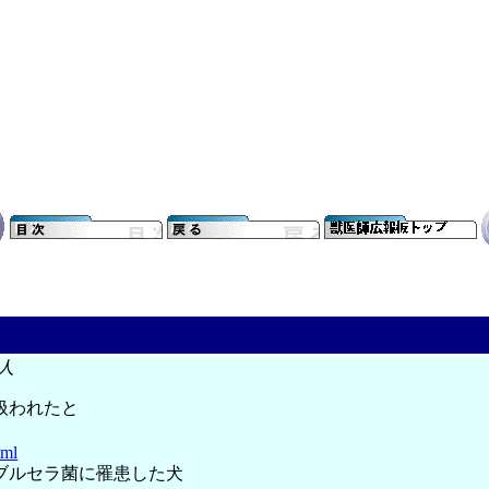
人
扱われたと
tml
ブルセラ菌に罹患した犬