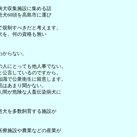
病犬収集施設に集める話
犬60頭を高島市に運び
で規制すべきだと考えます。
犬を、何の資格も無い
。
わからない。
の人にとっても他人事でない。
と公言しているのですから。
知識で公衆衛生に留意します。
話はあまり聞かない。
人間が危険な人畜伝染病犬に
患犬を多数飼育する施設が
医療施設や農業などの産業が