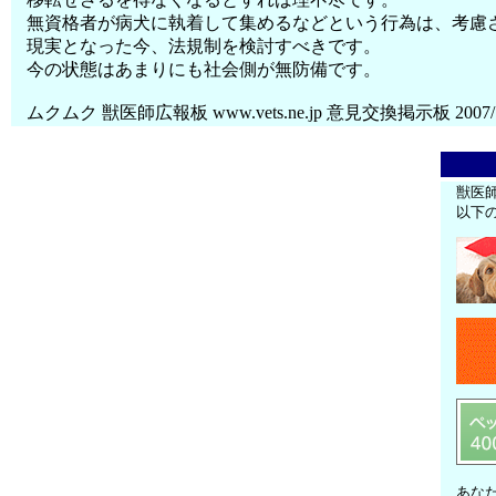
無資格者が病犬に執着して集めるなどという行為は、考慮
現実となった今、法規制を検討すべきです。
今の状態はあまりにも社会側が無防備です。
ムクムク 獣医師広報板 www.vets.ne.jp 意見交換掲示板 2007
獣医
以下
あな