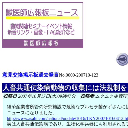
意見交換掲示板過去発言
No.0000-200710-123
人畜共通伝染病動物の収集には法規制を
投稿日
2007年10月17日(水)09時47分
投稿者
ムクムク＠管理
経済産業省所管の研究施設で危険なブルセラ菌がずさんに
ニュースになりました。
http://www.asahi.com/national/update/1016/TKY200710160412.h
実は人畜共通伝染病であり、生物化学兵器にも利用される