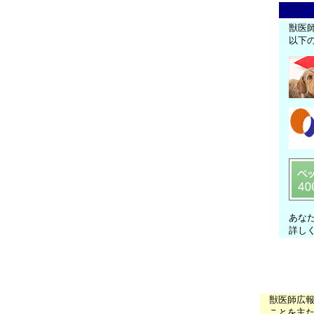
獣医
以下
あな
詳し
獣医師広
ことを主た