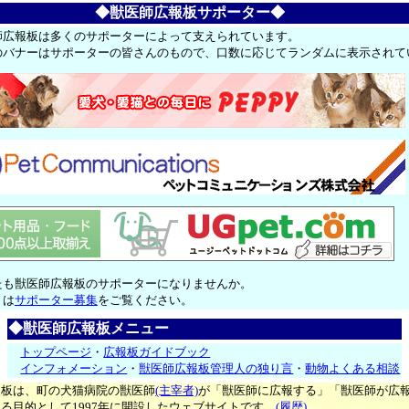
◆獣医師広報板サポーター◆
師広報板は多くのサポーターによって支えられています。
のバナーはサポーターの皆さんのもので、口数に応じてランダムに表示されて
たも獣医師広報板のサポーターになりませんか。
くは
サポーター募集
をご覧ください。
◆獣医師広報板メニュー
トップページ
・
広報板ガイドブック
インフォメーション
・
獣医師広報板管理人の独り言
・
動物よくある相談
報板は、町の犬猫病院の獣医師
(主宰者)
が「獣医師に広報する」「獣医師が広
る目的として1997年に開設したウェブサイトです。
(履歴)