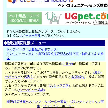
あなたも獣医師広報板のサポーターになりませんか。
詳しくは
サポーター募集
をご覧ください。
◆獣医師広報板メニュー
トップページ
・
広報板ガイドブック
インフォメーション
・
獣医師広報板管理人の独り言
・
動物よくある相
談
獣医師広報板は、町の犬猫病院の獣医師
(主宰者)
が「獣医師に広報す
る」「獣医師が広報する」
ことを主たる目的として1997年に開設したウェブサイトです。
(履歴)
サポーター
や
広告主
の方々から資金応援を受け
(決算報告)
、趣旨に賛同
する人たちがボランティア
スタッフとなって運営に参加し
(スタッフ名簿)
、動物に関わる皆さんに
利用され
(ページビュー統計)
、
多くの人々に支えられています。
獣医師広報板へのリンク
・
サポーター募集
・
ボランティアスタッフ募
集
・
プライバシーポリシー