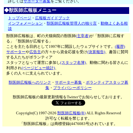
詳しくは
サポーター募集
をご覧ください。
◆獣医師広報板メニュー
トップページ
・
広報板ガイドブック
インフォメーション
・
獣医師広報板管理人の独り言
・
動物よくある相
談
獣医師広報板は、町の犬猫病院の獣医師
(主宰者)
が「獣医師に広報す
る」「獣医師が広報する」
ことを主たる目的として1997年に開設したウェブサイトです。
(履歴)
サポーター
や
広告主
の方々から資金応援を受け
(決算報告)
、趣旨に賛同
する人たちがボランティア
スタッフとなって運営に参加し
(スタッフ名簿)
、動物に関わる皆さんに
利用され
(ページビュー統計)
、
多くの人々に支えられています。
獣医師広報板へのリンク
・
サポーター募集
・
ボランティアスタッフ募
集
・
プライバシーポリシー
獣医師広報板の最新更新情報をTwitterでお知らせしております。
Copyright(C) 1997-2026
獣医師広報板(R)
ALL Rights Reserved
許可なく転載を禁じます。
「獣医師広報板」は商標登録(4476083号)されています。